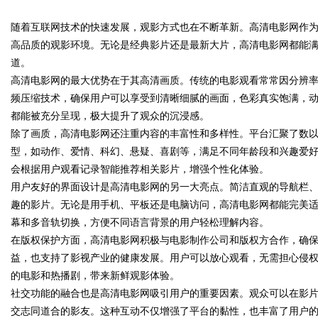
随着互联网技术的快速发展，观影方式也在不断革新。高清电影网作
护航
高品质的观影环境。无论是经典影片还是最新大片，高清电影网都能
道。
高清电影网的最大优势在于其高清画质。传统的电影观看常常因分辨
频压缩技术，确保用户可以享受到清晰细腻的画面，色彩真实饱满，
uz
都能被充分呈现，极大提升了观众的沉浸感。
除了画质，高清电影网还注重内容的丰富性和多样性。平台汇聚了数
型，如动作、爱情、科幻、悬疑、喜剧等，满足不同年龄段和兴趣爱
会根据用户观看记录智能推荐相关影片，增强个性化体验。
用户友好的界面设计是高清电影网的另一大亮点。简洁直观的导航栏
趣的影片。无论是用手机、平板还是电脑访问，高清电影网都能完美
幕和多音轨切换，方便不同语言背景的用户轻松理解内容。
在版权保护方面，高清电影网积极与电影制作公司和版权方合作，确
!
益，也支持了影视产业的健康发展。用户可以放心观看，无需担心侵
的电影和热播剧，带来新鲜观影体验。
社交功能的融合也是高清电影网吸引用户的重要因素。观众可以在影
交志同道合的影友。这种互动不仅增强了平台的黏性，也丰富了用户