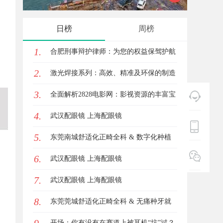
技发展新高地
展综述
日榜
周榜
1.
合肥刑事辩护律师：为您的权益保驾护航
2.
激光焊接系列：高效、精准及环保的制造
3.
解决方案
全面解析2828电影网：影视资源的丰富宝
4.
库及其使用指南
武汉配眼镜 上海配眼镜
5.
东莞南城舒适化正畸全科 & 数字化种植
6.
诊疗专业指南
武汉配眼镜 上海配眼镜
7.
武汉配眼镜 上海配眼镜
8.
东莞莞城舒适化正畸全科 & 无痛种牙就
诊避坑攻略
开场：你有没有在赛道上被耳机“坑”过？