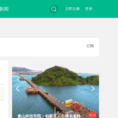
新闻
立即注册
登录
搜
订阅
索
4
/10
泰山科技学院：创新育人引领未来科
钢结构