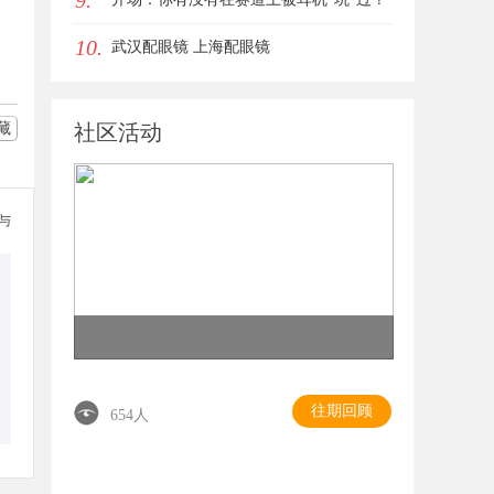
9.
10.
武汉配眼镜 上海配眼镜
藏
社区活动
参与
往期回顾
654人