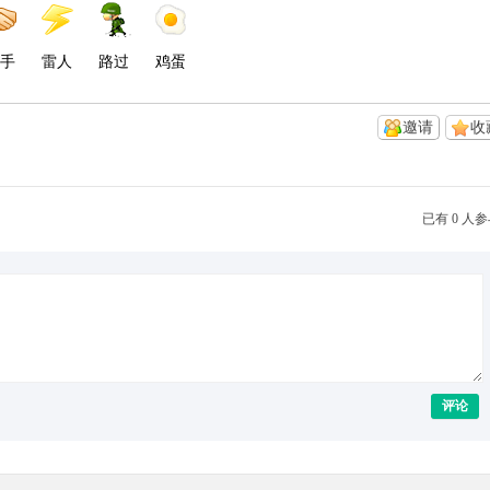
手
雷人
路过
鸡蛋
邀请
收
已有 0 人
评论