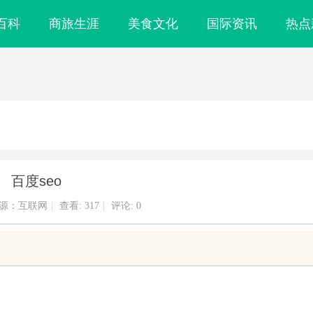
百科
商旅生涯
美食文化
国际资讯
热点
百度seo
源：互联网
|
查看:
317
|
评论: 0
镜
保定尼龙输送带厂专业生产，高品质