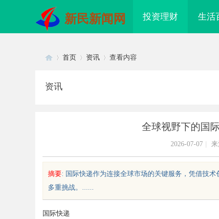
投资理财
生活
新民新闻网
首页
资讯
查看内容
资讯
Di
›
›
›
全球视野下的国
2026-07-07
|
来
摘要
: 国际快递作为连接全球市场的关键服务，凭借技
多重挑战。......
sc
国际快递
武汉配眼镜 上海配眼镜
白云影视：引领