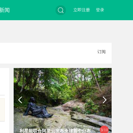
新闻
立即注册
登录
搜
订阅
索
4
/10
布
武汉配眼镜 上海配眼镜
合