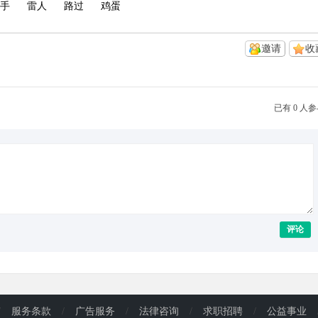
手
雷人
路过
鸡蛋
邀请
收
已有 0 人
评论
/
服务条款
/
广告服务
/
法律咨询
/
求职招聘
/
公益事业