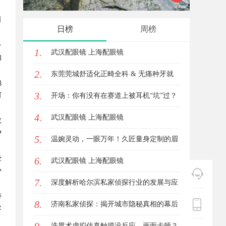
日
护
日榜
周榜
多
1.
武汉配眼镜 上海配眼镜
的
2.
东莞莞城舒适化正畸全科 & 无痛种牙就
地
3.
何
诊避坑攻略
开场：你有没有在赛道上被耳机“坑”过？
4.
武汉配眼镜 上海配眼镜
效
户
5.
温婉灵动，一眼万年！久匠量身定制的眉
经
6.
眼唇，才是你整张脸的点睛之笔！淡颜系
武汉配眼镜 上海配眼镜
少
7.
女生的气质加分项
深度解析哈尔滨私家侦探行业的发展与应
特
8.
用现状
济南私家侦探：揭开城市隐秘真相的幕后
客
英雄
洗胃术虚拟仿真触摸没反应、画面卡顿？