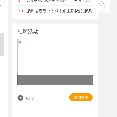
9.
技
10.
阶
立方幻境破解难题
探索“云看看”：引领未来视觉体验的新风
潮
量
社区活动
往期回顾
654人