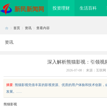
投资理财
生活百科
新民新闻网
首页
资讯
查看内容
资讯
Di
›
›
›
深入解析熊猫影视：引领视
2026-07-08
|
来源：互联网
摘要
: 熊猫影视凭借丰富的影视资源、优质的用户体验和技术创新
发展。......
sc
熊猫影视
买即用，规避侵权风险
2026年工程验收趋严，反光路锥