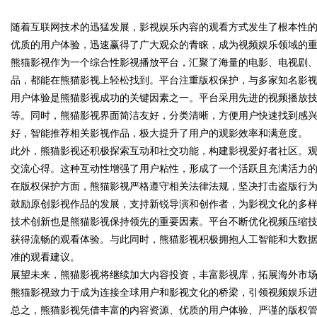
随着互联网技术的迅猛发展，影视娱乐内容的观看方式发生了根本性
膜耐久才是关键项
优质的用户体验，迅速赢得了广大观众的青睐，成为视频娱乐领域的
熊猫影视作为一个综合性影视播放平台，汇聚了海量的电影、电视剧
品，都能在熊猫影视上轻松找到。平台注重版权保护，与多家知名影
用户体验是熊猫影视成功的关键因素之一。平台采用先进的视频播放
uz
等。同时，熊猫影视界面简洁友好，分类清晰，方便用户快速找到感
好，智能推荐相关影视作品，极大提升了用户的观影效率和满意度。
此外，熊猫影视还积极探索互动和社交功能，构建影视爱好者社区。
交流心得。这种互动性增强了用户粘性，形成了一个活跃且充满活力
在版权保护方面，熊猫影视严格遵守相关法律法规，坚决打击盗版行
鼓励原创影视作品的发展，支持新锐导演和创作者，为影视文化的多
技术创新也是熊猫影视保持领先的重要因素。平台不断优化视频压缩
获得流畅的观看体验。与此同时，熊猫影视积极拥抱人工智能和大数
!
准的观看建议。
展望未来，熊猫影视将继续加大内容投资，丰富影视库，拓展海外市
熊猫影视致力于成为连接全球用户和影视文化的桥梁，引领视频娱乐
总之，熊猫影视凭借丰富的内容资源、优质的用户体验、严谨的版权