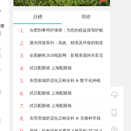
户
输送解决方案
技发展新高
日榜
周榜
的搜
1.
合肥刑事辩护律师：为您的权益保驾护航
视
2.
激光焊接系列：高效、精准及环保的制造
上
3.
兴
解决方案
全面解析2828电影网：影视资源的丰富宝
4.
库及其使用指南
武汉配眼镜 上海配眼镜
年
，
5.
东莞南城舒适化正畸全科 & 数字化种植
觉
6.
诊疗专业指南
武汉配眼镜 上海配眼镜
7.
武汉配眼镜 上海配眼镜
8.
东莞莞城舒适化正畸全科 & 无痛种牙就
仅
诊避坑攻略
开场：你有没有在赛道上被耳机“坑”过？