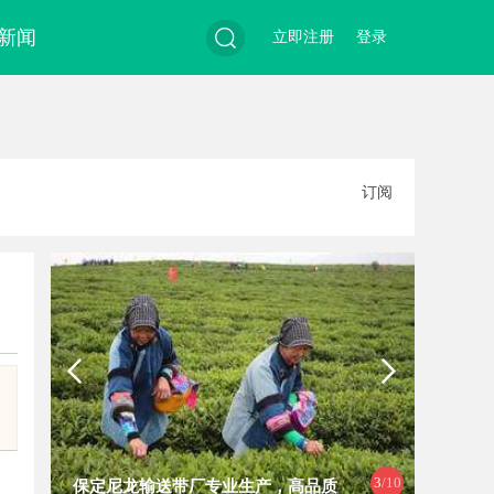
新闻
立即注册
登录
搜
订阅
索
4
/10
保定尼龙输送带厂专业生产，高品质
泰山科技学