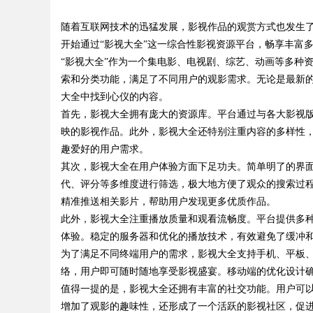
随着互联网技术的迅猛发展，影视作品的观赏方式也发生
开始通过“影视大全”这一综合性影视资源平台，畅享丰富
“影视大全”作为一个集电影、电视剧、综艺、动画等多种
索和分类功能，满足了不同用户的观影需求。无论是最新
大全中找到心仪的内容。
uz
首先，影视大全拥有庞大的资源库。平台通过与各大影视
映的影视作品。此外，影视大全还特别注重内容的多样性
趣爱好的用户需求。
其次，影视大全在用户体验方面下足功夫。简单明了的界
代、评分等多维度进行筛选，极大地方便了观众的搜索过
精准推送相关影片，帮助用户发现更多优质作品。
此外，影视大全注重播放质量和观看流畅度。平台提供多
体验。稳定的服务器和优化的播放技术，有效避免了缓冲
!
为了满足不同终端用户的需求，影视大全支持手机、平板
络，用户即可随时随地享受影视盛宴。移动端的优化设计
值得一提的是，影视大全还拥有丰富的社交功能。用户可
增加了观影的趣味性，还形成了一个活跃的影视社区，促