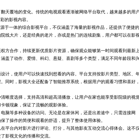
了翻天覆地的变化。传统的电视观看逐渐被网络平台取代，越来越多的用
多彩的影视内容。
资源于一体的综合影视平台，不仅涵盖了海量的影视作品，还提供了便捷
的院线大片，还是经典的老片，亦或是热门的连续剧集，用户都可以在影
版权方合作，持续更新优质影片资源，确保观众能够第一时间观看到最新
，涵盖了动作、爱情、科幻、悬疑、喜剧等多个类型，满足不同年龄段和
面设计，使用户可以快速找到想看的内容。平台支持按影片类型、地区、
程。同时，影视大全还配备了智能推荐系统，根据用户的观看习惯和喜好
种清晰度选择，支持高清和超高清播放，让用户在家也能享受影院级的视
和卡顿现象，保证了流畅的观影体验。
、电脑等多种设备的访问。无论是在家休闲，还是出差途中，只需连接网
确保了操作的简便和观看的舒适，提升了整体使用体验。
以在平台内对影片进行评论、打分，与其他影友互动交流心得体会。这不
进了影视文化的传播和交流。