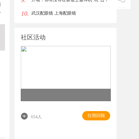
9.
断
10.
一
武汉配眼镜 上海配眼镜
社区活动
往期回顾
654人