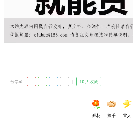
d
分享至 :
10 人收藏
鲜花
握手
雷人