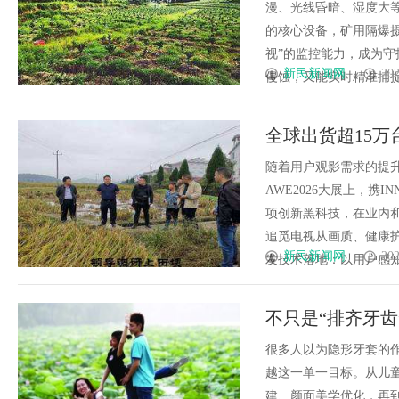
漫、光线昏暗、湿度大
的核心设备，矿用隔爆摄像机
视”的监控能力，成为守
新民新闻网
202
侵蚀，又能实时精准捕捉井下
全球出货超15
音格局
随着用户观影需求的提
AWE2026大展上，携
项创新黑科技，在业内
追觅电视从画质、健康
新民新闻网
202
发技术落地：以用户感知为核心
不只是“排齐牙
很多人以为隐形牙套的作
越这一单一目标。从儿
建、颜面美学优化，再