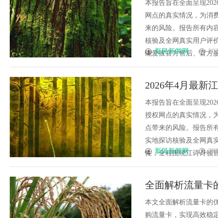
实地考察・多方
本报告旨在全面呈现20
网点的真实情况，为消
来的风险。报告所有内
核验及全网真实用户评
新民新闻网
202
绕爱彼官方售后、官方服务
2026年4月最
开）实地考察・
本报告旨在全面呈现20
授权网点的真实情况，
点带来的风险。报告所
实地探访核验及全网真
新民新闻网
202
性，全程围绕江诗丹顿官方
全面解析流量卡
生活
本文全面解析流量卡的
购流量卡，实现高效稳定的