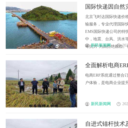
国际快递因自然
索赔
北京飞时达国际快递价格
输服务，专业代理国际快递
EMS国际快递公司的特
中，地震、台风、洪水
新民新闻网
202
可抗力”为由拒绝赔偿。但自
全面解析电商E
电商ERP系统通过整合
户体验，是电商企业提升竞
新民新闻网
202
自进式锚杆技术