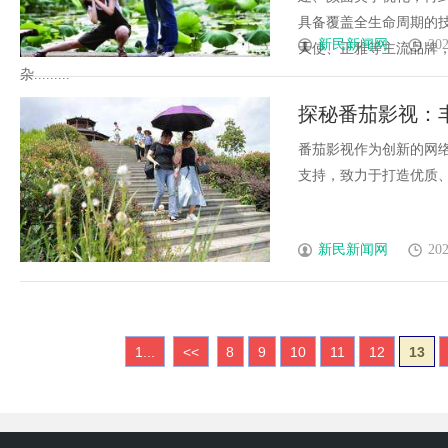
具备覆盖全生命周期的
新民新闻网
202
天使、正雅等主流品牌
杂.........
探秘番茄影视：
番茄影视作为创新的网
支持，致力于打造优质、便
新民新闻网
202
1...
<<
8
9
10
11
12
13