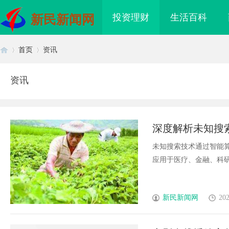
投资理财
生活百科
新民新闻网
首页
资讯
资讯
首
›
›
深度解析未知搜
未知搜索技术通过智能
应用于医疗、金融、科研等
页
新民新闻网
202
有在赛道上被耳
武汉配眼镜 上海配眼镜