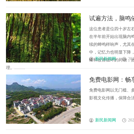
试遍方法，脑鸣
个真凶
这位患者是位四十岁左
在半年前开始出现脑内
续的蝉鸣样响声，尤其
中，记忆力也明显下降
新民新闻网
202
经和改善循环的药物，
理。.........
免费电影网：畅
免费电影网以无门槛、
影视文化传播，保障合法合
新民新闻网
202