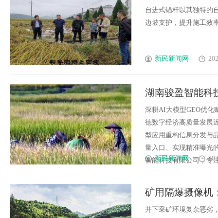
自进式锚杆以其独特的
边坡支护，提升施工效率与
新民新闻网
202
湖南骏盈智能科
深耕AI大模型GEO优
德数字经济高质量发展
型应用重构信息分发与品
量入口、实现精准曝光
新民新闻网
202
智能科技有限公司，专注AI
矿用隔爆摄像机
井下采矿环境复杂恶劣