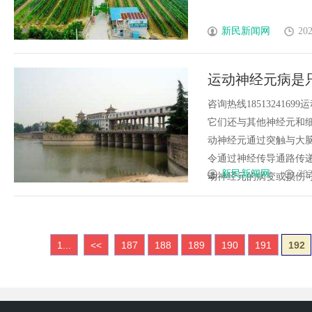
新民新闻网
202
运动神经元病是
咨询热线18513241
它们还与其他神经元和
动神经元通过突触与大
令通过神经传导通路传
新民新闻网
202
动神经元的病变或损伤可能
1...
<<
187
188
189
190
191
192