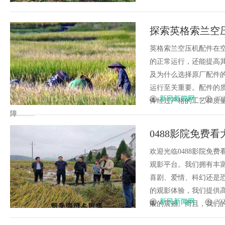
探索英格索兰空
英格索兰空压机配件在
的正常运行，还能提高
及为什么选择原厂配件
运行至关重要。配件的
新民新闻网
202
件经过严格的工艺和质
障.........
0488影院免费看
欢迎光临0488影院免
观影平台。我们拥有丰
喜剧、爱情、科幻还是
的观影体验，我们提供
新民新闻网
202
般的震撼。而且，我们的观