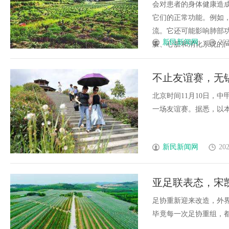
会对患者的身体健康造
它们的正常功能。例如
流。它还可能影响肺部
新民新闻网
202
脏、心脏和消化系统的问题
不止友谊赛，无
仪式
北京时间11月10日，
一场友谊赛。据悉，以本场友
新民新闻网
202
亚足联表态，宋
羊，振兴国足
足协重新迎来改造，外
毕竟每一次足协重组，都慷慨