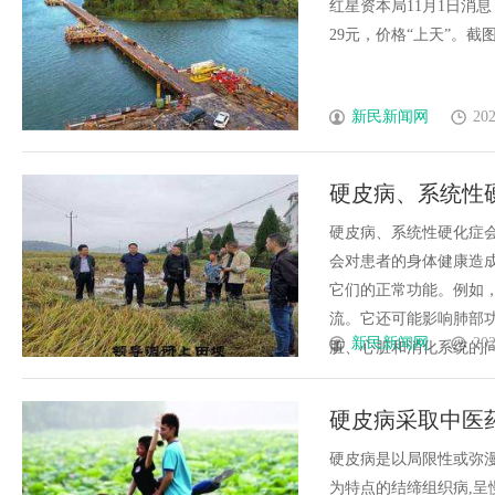
红星资本局11月1日消
29元，价格“上天”。截图自社
新民新闻网
202
硬皮病、系统性
硬皮病、系统性硬化症会影
会对患者的身体健康造
它们的正常功能。例如
流。它还可能影响肺部
新民新闻网
202
脏、心脏和消化系统的问题
硬皮病采取中医
硬皮病是以局限性或弥
为特点的结缔组织病,呈