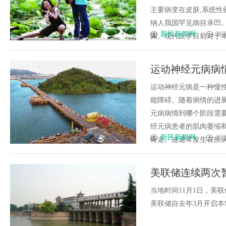
主要病变在皮肤,系统性
纳人我国罕见病目录凹
新民新闻网
202
回。现代医学目前对于本病多
运动神经元病病
运动神经元病是一种慢
能障碍。随着病情的进
元病病情到哪个阶段需要使
经元病患者的肌肉萎缩
新民新闻网
202
行走。这通常发生在疾病的
美联储连续两次
当地时间11月1日，美
美联储自去年3月开启本轮加息