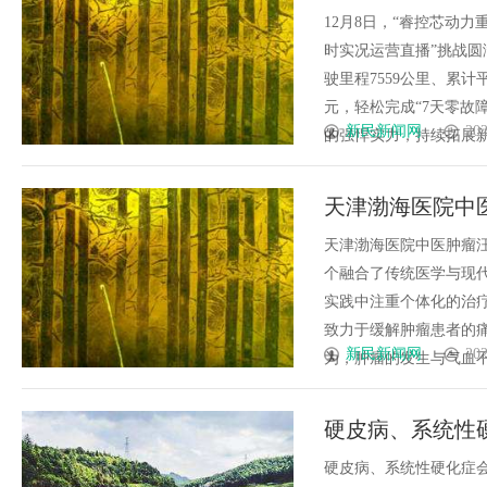
挑战轻松拿捏
12月8日，“睿控芯动力
时实况运营直播”挑战圆
驶里程7559公里、累计平
元，轻松完成“7天零故
新民新闻网
202
的强悍实力，持续拓展新能源重
天津渤海医院中
疗
天津渤海医院中医肿瘤
个融合了传统医学与现
实践中注重个体化的治
致力于缓解肿瘤患者的
新民新闻网
202
为，肿瘤的发生与气血不和
硬皮病、系统性
硬皮病、系统性硬化症会影