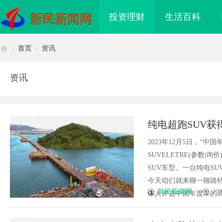
投资理财
生活百科
新民新闻网
首页
资讯
资讯
首
›
›
纯电超跑SUV获得
实力几何？
2023年12月5日，“
SUVELETRE(参数|
SUV车型。一台纯电S
今天咱们就来聊一聊路特
页
新民新闻网
202
体人评选中国年度车的高含金量
海配眼镜
合肥刑事辩护律师：为您的权益