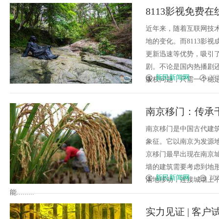
8113影视免费
近年来，随着互联网技
地的变化。而8113影
更新迅速等优势，吸引了
剧。不论是国内热播剧
新民新闻网
202
版权问题，只需一个稳定的网
南京移门：传承
南京移门是中国古代建
象征。它以南京为发源
京移门最早出现在南京
墙的建筑需要考虑到地
新民新闻网
202
活地移动，连接城墙上
能.........
实力见证 | 客