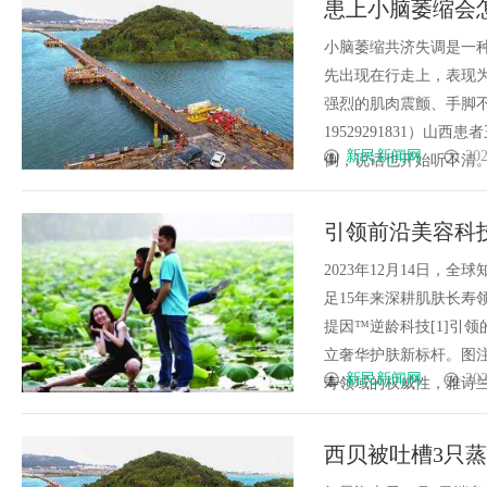
患上小脑萎缩会
护航
小脑萎缩共济失调是一
先出现在行走上，表现
强烈的肌肉震颤、手脚
19529291831）
新民新闻网
202
倒，说话也开始听不清。起
引领前沿美容科
篇章
2023年12月14日，
足15年来深耕肌肤长寿
提因™逆龄科技[1]引
立奢华护肤新标杆。图
新民新闻网
202
寿领域的权威性，雅诗兰黛宣
西贝被吐槽3只