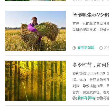
智能吸尘器VS
首先，智能吸尘器以其
先进的感应技术，能够自动探
新民新闻网
202
冬令时节，如何
咨询热线18513241
缩、无力，最终导致瘫
刺激，导致病情加重。
首先，要注意保暖。在
新民新闻网
202
针对颈、腰、腿等部位要重