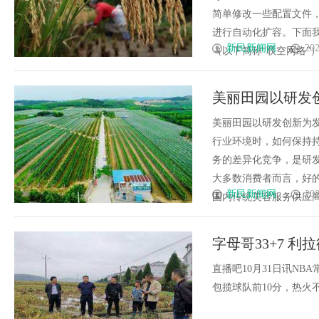
简单修改一些配置文件，即
进行自动化扩容。下面
新民新闻网
202
（以下简称“联空网络”）....
美丽田园以研发创
美丽田园以研发创新为发
行业环境时，如何保持
务的差异化竞争，是研
大多数消费者而言，好
新民新闻网
202
国内传统美容服务供应商和
字母哥33+7 利拉
直播吧10月31日讯N
包揽球队前10分，热火不断