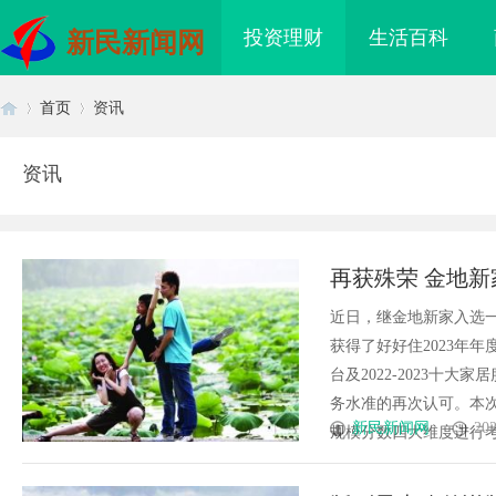
投资理财
生活百科
新民新闻网
首页
资讯
资讯
首
›
›
再获殊荣 金地新
近日，继金地新家入选一
获得了好好住2023年
台及2022-2023十
务水准的再次认可。本
页
新民新闻网
202
规模分数四大维度进行考核，
：带您进入梦幻电影世
770CA3030%碳纤改性颗粒：