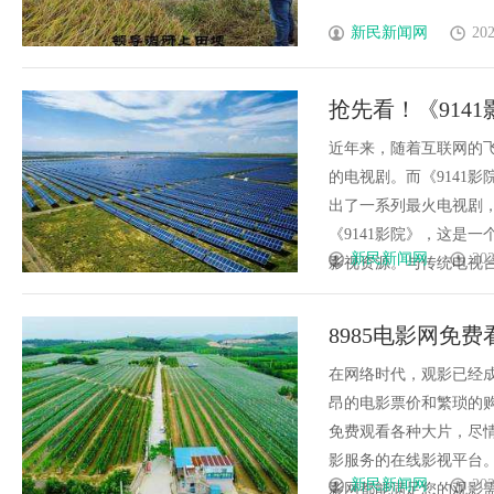
新民新闻网
202
抢先看！《914
近年来，随着互联网的
的电视剧。而《9141
出了一系列最火电视剧
《9141影院》，这是
新民新闻网
202
影视资源。与传统电视台不
8985电影网免费
在网络时代，观影已经
昂的电影票价和繁琐的购
免费观看各种大片，尽情
影服务的在线影视平台。
新民新闻网
202
影网都能满足您的观影需求