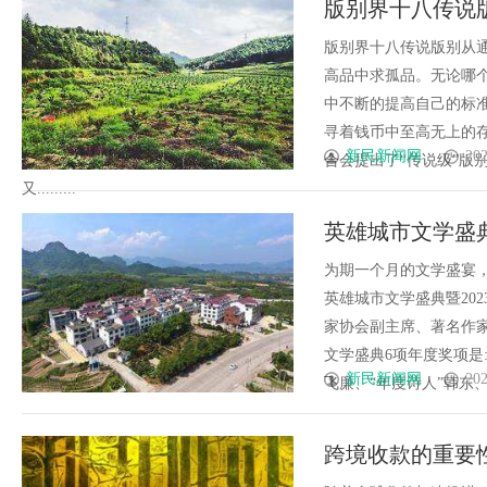
版别界十八传说
体验
新之路
版别界十八传说版别从
高品中求孤品。无论哪
中不断的提高自己的标
寻着钱币中至高无上的
新民新闻网
202
合会提出了“传说级”版
又.........
英雄城市文学盛典
闭幕
为期一个月的文学盛宴，
英雄城市文学盛典暨20
家协会副主席、著名作家
文学盛典6项年度奖项是:
新民新闻网
202
飞廉、“年度诗人”韩东、“年
跨境收款的重要