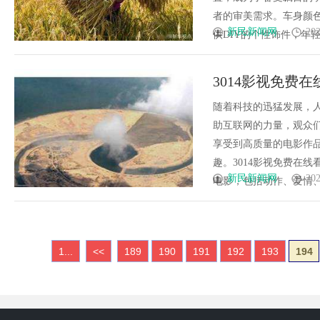
者的审美需求。车身颜色
新民新闻网
202
供DIY的个性饰件，年轻人
3014影视免费
随着科技的迅猛发展，
助互联网的力量，观众们
享受到高质量的电影作
趣。3014影视免费在
新民新闻网
202
电影，包括动作、爱情、喜
1...
<<
189
190
191
192
193
194