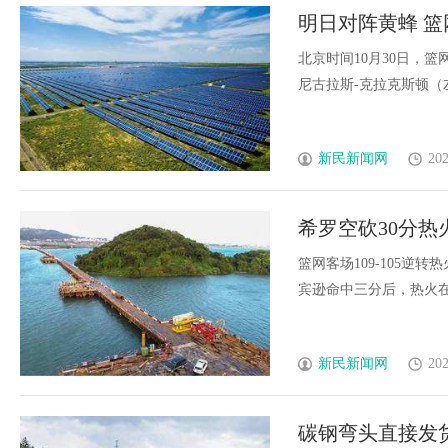
明日对阵黄蜂 
北京时间10月30日，
尼古拉斯-克拉克斯顿（左脚踝
新民新闻网
202
希罗空砍30分热
篮网客场109-105逆
宾逊命中三分后，热火在第二
新民新闻网
202
碳钢弯头直接发