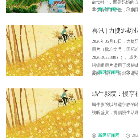
命“鸡娃”，而是妈妈的
新民新闻网
202
了无数育儿文章，一到现实
喜讯 | 力捷迅
和疗效一致性评
2026年05月13日
嚼片（批准文号：国药准字
2026B022880）
钙镁咀嚼片适用于缓解成
新民新闻网
202
反酸、胃疼、胃部不适等症状
蜗牛影院：慢享
蜗牛影院以舒适宁静的
视听盛宴，提倡慢生活理念
新民新闻网
202