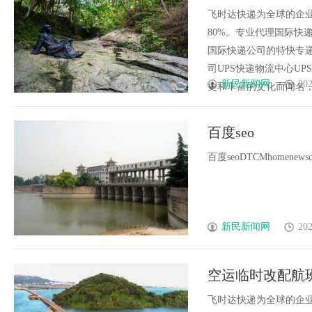
格_上飞时达快
飞时达快递为全球的企
80%。专业代理国际快递
国际快递公司的特快专递
司UPS快递物流中心U
新民新闻网
202
史和丰富的文化而闻名，地理
百度seo
百度seoDTCMhomenewscontac
新民新闻网
202
空运临时改配航
查价格_上飞时
飞时达快递为全球的企