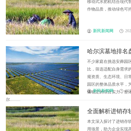
景
移动式水肥机结合现代
作物品质，推动绿色可持续农
新民新闻网
202
哈尔滨墓地排名
不少家庭在挑选安葬园
比，筛选适配自身需求
规资质、生态环境、日
园区的整体品质水平，
新民新闻网
202
借稳定的综合实力，整
尔.........
全面解析进销存
本文深入探讨了进销存
用场景，助力企业实现高效运