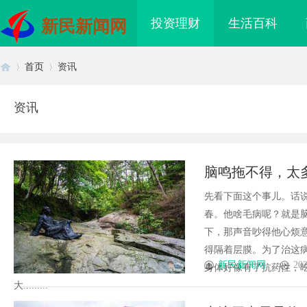
投资理财
生活百科
新民新闻网
首页
资讯
资讯
首
›
›
脑鸣拖不得，太
脑瓜才清静
先看下面这个事儿。话说
春。他啥毛病呢？就是
下，那声音吵得他心烦
得隔着层膜。为了治这
页
新民新闻网
202
身体好像有了抗药性，
大.........
服务全面解析：破解疑
武汉配眼镜 上海配眼镜