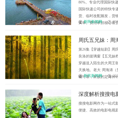
80%。专业代理国际快递
国际快递公司的特快专递
货、临时改配频发，货
新民新闻网
202
买单。费用承担核心看责任主
周氏五兄妹：周
——良洛的玻璃窗
第26集【穿越短剧】周
良洛的玻璃窗【五兄妹
穿越送入陌生的大周王
天换地。老大·周海涛（
新民新闻网
202
稳可靠，家族的定海神针。老
深度解析搜搜电
南
搜搜电影网作为一站式
便捷、高效的电影电视剧搜