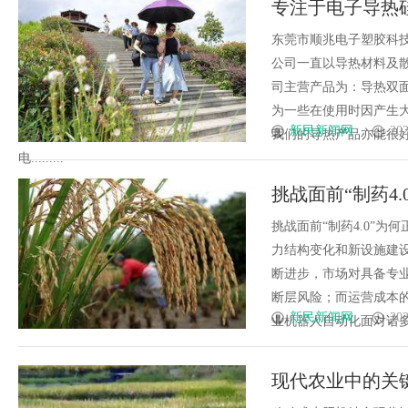
专注于电子导热
的专家助力
胶科技有限公司
东莞市顺兆电子塑胶科
公司一直以导热材料及
司主营产品为：导热双
为一些在使用时因产生
新民新闻网
202
我们的导热产品亦能很
电.........
挑战面前“制药4
挑战面前“制药4.0”
力结构变化和新设施建
断进步，市场对具备专
断层风险；而运营成本
新民新闻网
202
业机器人自动化面对诸多挑战
现代农业中的关