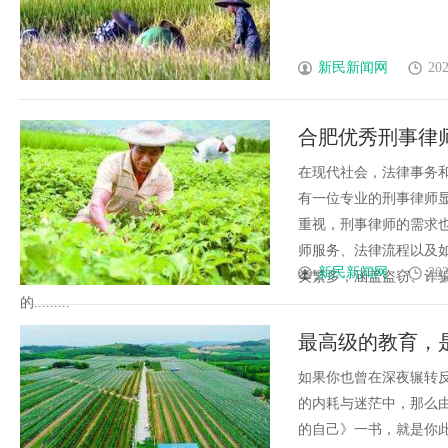
新民新闻网
202
合肥优秀刑事律
在现代社会，法律事务
有一位专业的刑事律师
重视，刑事律师的需求
师服务、法律流程以及
新民新闻网
202
类繁多，涵盖盗窃、诈
的.........
最高级的教育，
如果你也曾在深夜辗转反
的内耗与迷茫中，那么
的自己》一书，就是你