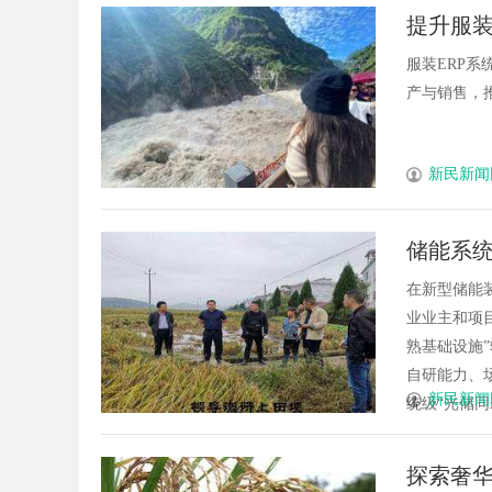
提升服装
服装ERP
产与销售，推动
新民新闻
储能系统
义25年
在新型储能
业业主和项目
熟基础设施
自研能力、
新民新闻
统级“光储同寿”
探索奢华