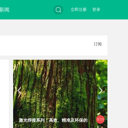
新闻
立即注册
登录
搜
订阅
索
4
/10
保的
全面解析2828电影网：影视资源的丰