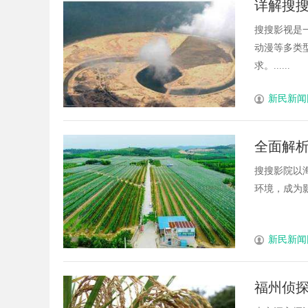
详解搜
护航
搜搜影视是
动漫等多类
求。......
新民新闻
全面解
搜搜影院以
环境，成为影
新民新闻
福州侦