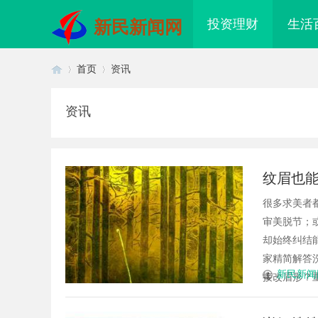
投资理财
生活
新民新闻网
首页
资讯
资讯
首
›
›
纹眉也能
满！（附
很多求美者
审美脱节；
却始终纠结
家精简解答
页
新民新闻
接改眉形？重
武汉配眼镜 上海配眼镜
合肥刑事辩护