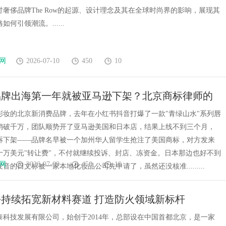
奢侈品牌The Row的起源、设计理念及其在全球时尚界的影响，展现其
何引领潮流。......
网
2026-07-10
450
10
品牌出海第一年就被亚马逊下架？北京商标律师的
册避坑清单
彩妆的北京新消费品牌，去年在小红书抖音打爆了一款"青绿山水"系列唇
销破千万，团队顺势开了亚马逊美国和日本店，结果上线不到三个月，
诉下架——品牌名早被一个加州华人留学生抢注了美国商标，对方发来
十万美元"转让费"，不付就继续投诉、封店、冻资金。日本那边也好不到
网
2026-07-09
450
10
音的日文标被一家本地化妆品公司先申请了，虽然还没核准.........
持续拓宽新材料赛道 打造防火领域新标杆
泰科技发展有限公司，始创于2014年，总部设在中国首都北京，是一家