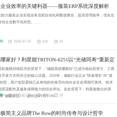
企业效率的关键利器——服装ERP系统深度解析
系统助力服装企业实现业务流程自动化和数据整合，提高管理效率，优化生
企业数字化转型。......
网
2026-07-10
450
10
哪家好？利星能TRITON-6251以“光储同寿”重新定
价值周期
装机规模持续跃升的背景下，“储能系统哪家好”已成为电站投资方、工商
开发方共同关注的核心议题。2026年，储能行业正从“快速增长”向“成
”转型，用户选型逻辑已从单纯的价格导向转向全生命周期可靠性、技术
场景适配性及服务保障能力的综合评估。在此背景下，利星能推出的系
网
2026-07-10
450
10
储能新品——源特流®TRITON-.........
极简主义品牌The Row的时尚传奇与设计哲学