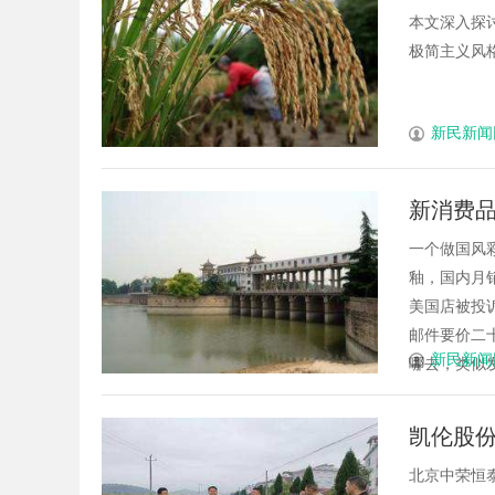
本文深入探讨
极简主义风格如
新民新闻
新消费
国际注
一个做国风
釉，国内月
美国店被投
邮件要价二
新民新闻
哪去，类似发
凯伦股份
北京中荣恒