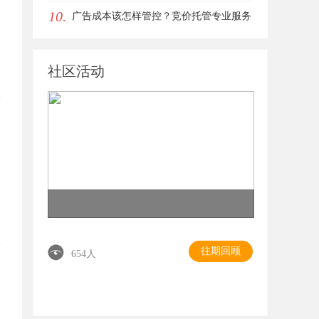
10.
者
广告成本该怎样管控？竞价托管专业服务
商俐麸科技
社区活动
往期回顾
654人