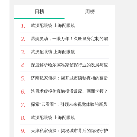
富宝库及其使用指南
日榜
周榜
1.
武汉配眼镜 上海配眼镜
2.
温婉灵动，一眼万年！久匠量身定制的眉
3.
眼唇，才是你整张脸的点睛之笔！淡颜系
武汉配眼镜 上海配眼镜
4.
女生的气质加分项
深度解析哈尔滨私家侦探行业的发展与应
5.
用现状
济南私家侦探：揭开城市隐秘真相的幕后
6.
英雄
洗胃术虚拟仿真触摸没反应、画面卡顿？
7.
立方幻境破解难题
探索“云看看”：引领未来视觉体验的新风
8.
潮
武汉配眼镜 上海配眼镜
9.
天津私家侦探：揭秘城市背后的隐秘守护