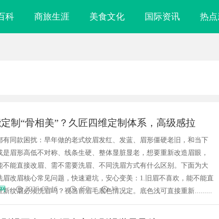
百科
商旅生涯
美食文化
国际资讯
热点
定制“骨相美”？久匠四维定制体系，高级感拉
2026年久匠全国预约咨询方式）
都有同款困扰：早年做的老式纹眉发红、发蓝、眉形僵硬老旧，和当下
或是眉形高低不对称、线条生硬、整体显脏显老，想要重新改造眉眼，
能不能直接改眉、需不需要洗眉、不同洗眉方式有什么区别。下面为大
洗眉改眉核心常见问题，快速避坑，安心变美：1.旧眉不喜欢，能不能直
网
2026-07-16
450
10
新纹眉必须洗眉吗？视当前眉毛底色情况定。底色浅可直接重新.........
律师：为您的权益保驾
激光焊接系列：高效、精准及环