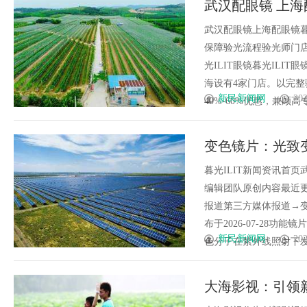
武汉配眼镜 上海
键因素与高潜力车型介绍
武汉配眼镜上海配眼镜暮
保障验光流程验光师门店案例
光ILIT眼镜暮光IL
海设有4家门店。以完
新民新闻网
202
40%-60%优惠，兼顾高专业
变色镜片：光致
暮光ILIT新闻资讯首
编辑团队原创内容最近更新
报道第三方媒体报道→
布于2026-07-28
新民新闻网
202
色分子在紫外线照射下发生化
大海影视：引领