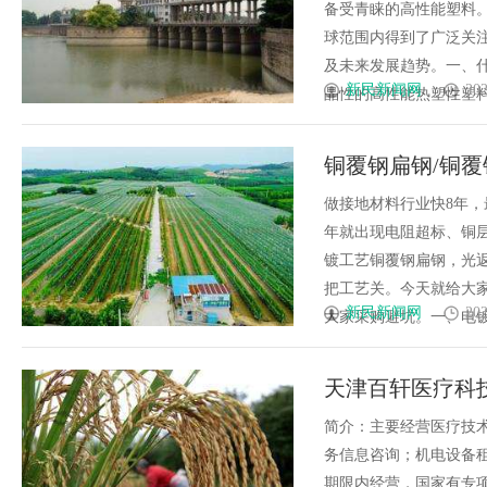
备受青睐的高性能塑料。
球范围内得到了广泛关注
及未来发展趋势。一、什
新民新闻网
202
晶性的高性能热塑性塑料，具
铜覆钢扁钢/铜覆
电话/防雷接地材
做接地材料行业快8年，
年就出现电阻超标、铜
镀工艺铜覆钢扁钢，光
把工艺关。今天就给大
新民新闻网
202
大家采购避坑。一、电镀工
天津百轩医疗科
简介：主要经营医疗技
务信息咨询；机电设备
期限内经营，国家有专