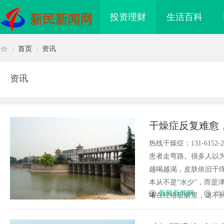
投资理财
生活百科
新民新闻网
首页
资讯
资讯
首
›
›
干燥症反复难愈
硬扛干涩
热线干燥症：131-61
患者走弯路。很多人以
越喝越渴，皮肤依旧干
本从不是“水少”，而是
页
新民新闻网
202
堵在经络脏腑里，送不到眼、
年轻卡回本能力解析：奥铃青春
商标购买：即买即用，规