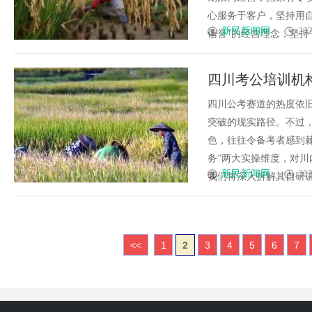
心服务于客户，坚持用
新民新闻网
202
信誉”的经营理念，坚持“客
四川考公培训机
比四家主流品牌
四川公考赛道的热度依
突破的现实路径。不过
色，往往令备考者感到棘
务”两大实操维度，对
新民新闻网
202
我们将深入拆解其自研讲义
<<
1
2
3
4
5
6
7