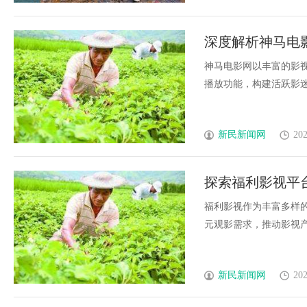
深度解析神马电
现
神马电影网以丰富的影
播放功能，构建活跃影迷社
新民新闻网
202
探索福利影视平
福利影视作为丰富多样
元观影需求，推动影视产业
新民新闻网
202