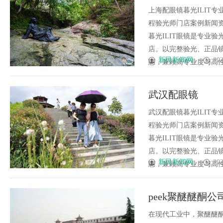
上海配眼镜暮光ILIT
程验光师门店案例新闻资讯联
暮光ILIT眼镜是专业
店。以完整验光、正品镜
新民新闻网
202
惠，兼顾高专业度与高性价比；
武汉配眼镜
武汉配眼镜暮光ILIT
程验光师门店案例新闻资讯联
暮光ILIT眼镜是专业
店。以完整验光、正品镜
新民新闻网
202
惠，兼顾高专业度与高性价比；
peek聚醚醚酮
在现代工业中，聚醚醚酮