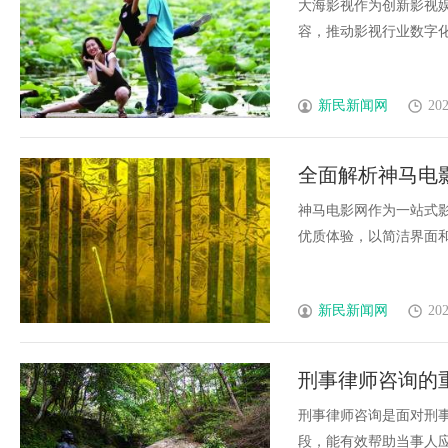
大海影视作为创新影视
容，推动影视行业数字化转
新民新闻网
202
全面解析神马电
服务优势
神马电影网作为一站式
优质体验，以简洁界面和多
新民新闻网
202
刑事律师咨询的
刑事律师咨询是面对刑
段，能有效帮助当事人应对