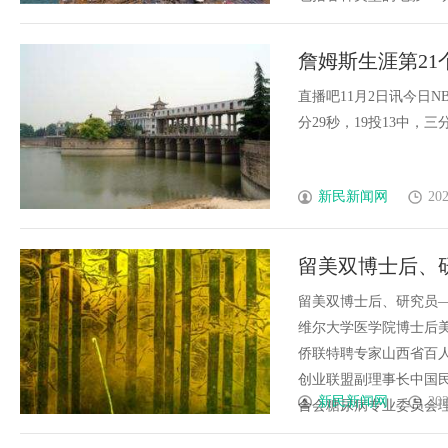
詹姆斯生涯第21
7.4分纪录
直播吧11月2日讯今日N
分29秒，19投13中，三分8中
新民新闻网
202
留美双博士后、
留美双博士后、研究员
维尔大学医学院博士后
侨联特聘专家山西省百人
创业联盟副理事长中国
新民新闻网
202
合会糖尿病专业委员会理事