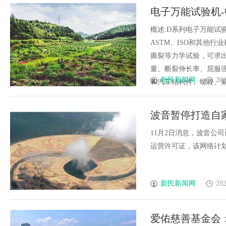
电子万能试验机
概述:D系列电子万能试
ASTM、ISO和其他
撕裂等力学试验，可求
量、断裂伸长率、屈服
新民新闻网
202
和汽车结构件、螺栓、紧固
波音暂停打造自家
11月2日消息，波音公
运营许可证，该网络计划部署1
新民新闻网
202
爱佑慈善基金会