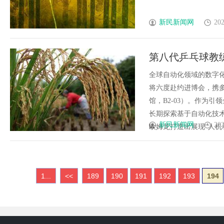
新民新闻网
202
第八代乒乓球教
速人机融合
全球自动化领域的数字化
将六度赴约进博会，携多
馆，B2-03）。作为
长期探索基于自动化技术
新民新闻网
202
欧姆龙打造出展现“人机和谐
1...
<<
189
190
191
192
193
194