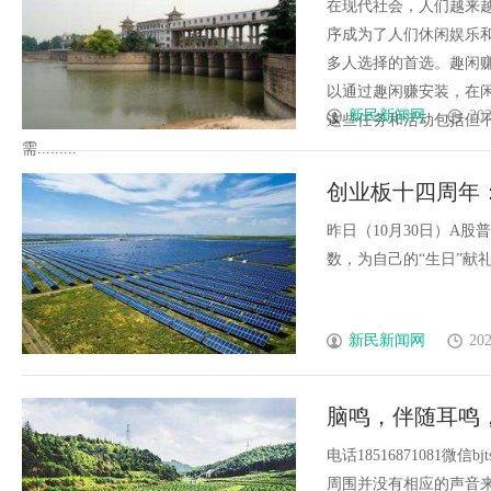
在现代社会，人们越来
序成为了人们休闲娱乐
多人选择的首选。趣闲
以通过趣闲赚安装，在
新民新闻网
202
这些任务和活动包括但
需.........
创业板十四周年
昨日（10月30日）A
数，为自己的“生日”献礼。A.
新民新闻网
202
脑鸣，伴随耳鸣
电话18516871081
周围并没有相应的声音来源。