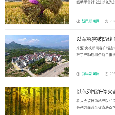
级助手曾讨论过以色列总理内
新民新闻网
202
以军称突破防线
来源:央视新闻客户端当
破了巴勒斯坦伊斯兰抵抗运动
新民新闻网
202
以色列拒绝停火
观察
联大会议日前就巴以相
色列方面甚至称该决议“耻辱”