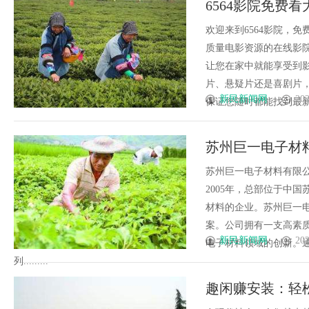
6564影院免费看
决方案
欢迎来到6564影院，
质量电影资源的在线影
让您在家中就能享受到
片、悬疑片还是喜剧片，
新民新闻网
202
保证您随时都能找到最新上
苏州巨一电子材
苏州巨一电子材料有限
2005年，总部位于中
材料的企业。苏州巨一
案。公司拥有一支高素
新民新闻网
202
电子材料领域的创新。
列.........
趣闲赚安装：轻