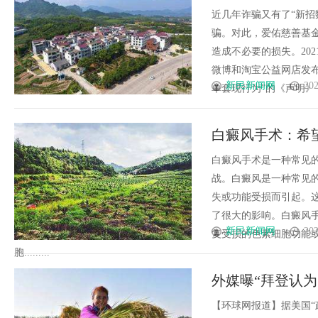
近几年诈骗又有了“新招
骗。对此，爱佑慈善基金
造成不必要的损失。20
微博和淘宝公益网店发
新民新闻网
202
单套现行为”的《声明》，同
白癜风手术：希
白癜风手术是一种常见
战。白癜风是一种常见
失或功能受损而引起。
了很大的影响。白癜风
新民新闻网
202
复受损的色素细胞功能
胞.........
外媒曝“拜登认
白宫否认
【环球网报道】据美国“