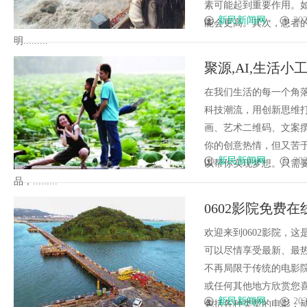
素可能起到重要作用。
新民新闻网
202
能会更高。其次，患者
明.........
聚源,AI,生活小
在我们生活的每一个角
科技潮流，用创新思维
画、艺术二维码、文案
你的创意热情，但又苦
新民新闻网
202
以帮你实现梦想。只需
品，.........
0602影院免费
欢迎来到0602影院，
可以尽情享受最新、最
不再局限于传统的电影
或任何其他地方欣赏您喜
新民新闻网
202
包括各种类型的电影：动作