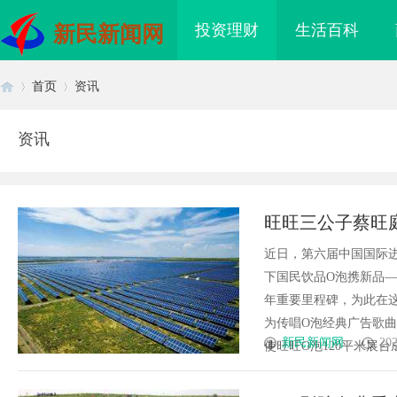
投资理财
生活百科
新民新闻网
首页
资讯
资讯
首
›
›
旺旺三公子蔡旺
近日，第六届中国国际
下国民饮品O泡携新品—
年重要里程碑，为此在
为传唱O泡经典广告歌曲
页
新民新闻网
202
使旺旺O泡120平米展台成
里云发布全球首个分布
商标购买：即买即用，规避侵权