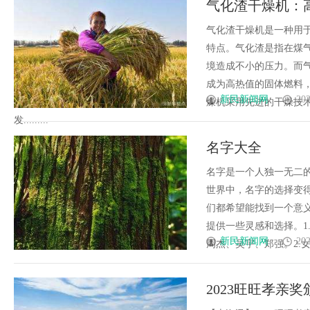
气化渣干燥机：
气化渣干燥机是一种用
特点。气化渣是指在煤
境造成不小的压力。而
成为高热值的固体燃料
新民新闻网
202
燥机采用先进的干燥技
发.........
名字大全
名字是一个人独一无二
世界中，名字的选择变
们都希望能找到一个意
提供一些灵感和选择。1
新民新闻网
202
周杰、吴宇、郑强。2.女孩
2023旺旺孝亲