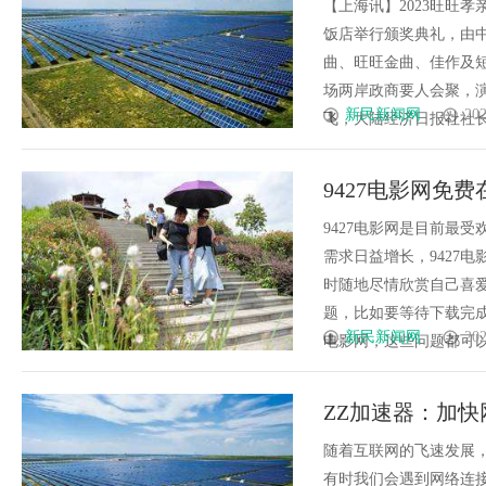
【上海讯】2023旺旺孝
饭店举行颁奖典礼，由
曲、旺旺金曲、佳作及短
场两岸政商要人会聚，
新民新闻网
202
飞，大陆经济日报社社长郑
9427电影网免
9427电影网是目前最
需求日益增长，9427
时随地尽情欣赏自己喜
题，比如要等待下载完成
新民新闻网
202
电影网，这些问题都可以迎刃
ZZ加速器：加
随着互联网的飞速发展
有时我们会遇到网络连