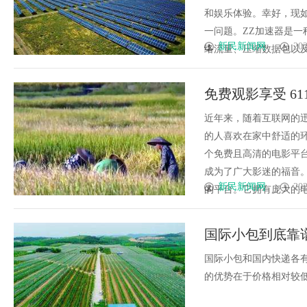
和娱乐体验。幸好，现
一问题。ZZ加速器是
新民新闻网
202
络流量、压缩数据包以及使
免费观影享受 6
近年来，随着互联网的
的人喜欢在家中舒适的
个免费且高清的电影平台
成为了广大影迷的福音。
新民新闻网
202
的平台。它拥有庞大的电影
国际小包到底靠
国际小包和国内快递各
的优势在于价格相对较低，可