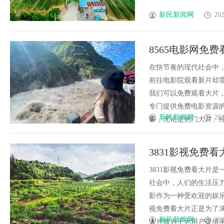
新民新闻网
202
8565电影网免费
在快节奏的现代社会中
前往电影院观看新片却需
我们可以免费观看大片，
专门提供免费电影资源
新民新闻网
202
影，无论是热门大片、经典
3831影视免费看
3831影视免费看大片
社会中，人们的生活压
影作为一种受欢迎的娱乐
视免费看大片正是为了满
新民新闻网
202
大片致力于为用户提供丰富