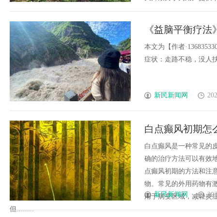
《益脑平衡疗法
本文为【作者·13683
症状：走路不稳，没人扶着走
新民新闻网
202
白点癫风初期怎
白点癫风是一种常见的
确的治疗方法可以有效
点癫风初期的方法和注
物。常见的外用药物有
新民新闻网
202
用于病变区域，减轻炎
但.........