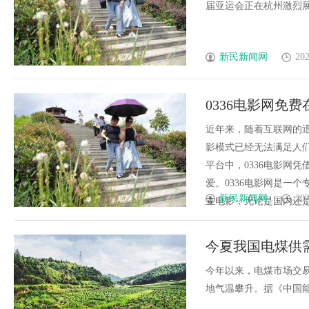
届亚运会正在杭州激烈展开,亚
新民新闻网
202
0336电影网免
近年来，随着互联网的
影模式已经无法满足人
平台中，0336电影网
爱。0336电影网是一
新民新闻网
202
立电影，无论是国内还是国际
今夏我国电煤供
今年以来，电煤市场交
地气温攀升。据《中国能源报