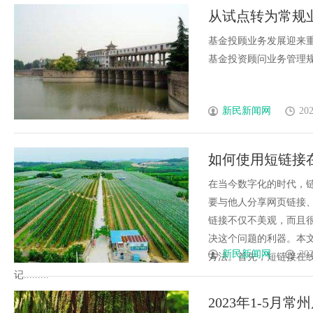
从试点转为常规
基金投顾业务发展迎来重
基金投资顾问业务管理规定（
新民新闻网
202
如何使用短链接
在当今数字化的时代，
要与他人分享网页链接
链接不仅不美观，而且
决这个问题的利器。本
新民新闻网
202
方法。首先，短链接在
记.........
2023年1-5月