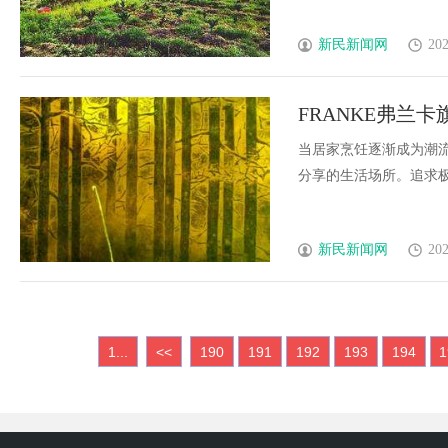
新民新闻网
202
FRANKE弗兰
活舞台
当居家烹饪逐渐成为潮
分享的生活场所。追求极致的
新民新闻网
202
1...
<<
190
191
192
193
194
1