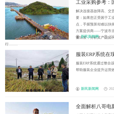
工业采购参考：
解决连接器故障高、交
要：如果您正受困于工
点，手握预算却难以抉
方案提供商——宁波市
新民新闻网
202
度出发，分析其产品如
行.........
服装ERP系统
服装ERP系统通过整合
帮助服装企业提升运营效率
新民新闻网
202
全面解析八哥电