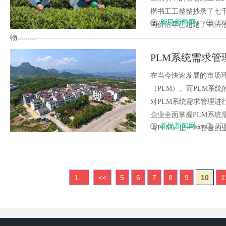
楷书工工整整抄录了七
新民新闻网
202
的价值早已超越了书法
物.........
PLM系统需求
在当今快速发展的市场
（PLM）。而PLM系
对PLM系统需求管理
企业全面掌握PLM系统
新民新闻网
202
（PLM）是一种整合的业务
1...
<<
5
6
7
8
9
10
1