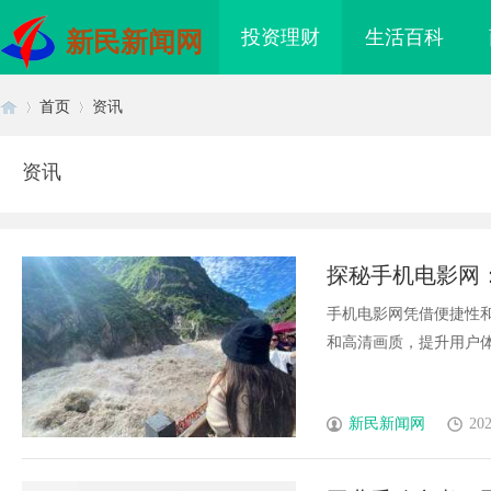
投资理财
生活百科
新民新闻网
首页
资讯
资讯
首
›
›
探秘手机电影网
手机电影网凭借便捷性
和高清画质，提升用户体验
页
新民新闻网
202
有在赛道上被耳
武汉配眼镜 上海配眼镜