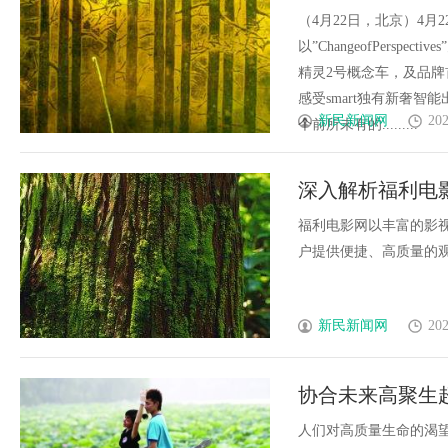
（4月22日，北京）4月
以”ChangeofPersp
精灵2号概念车，及品牌
感受smart独有新奢智
新民新闻网
202
个前所未有的.........
深入解析福利电
福利电影网以丰富的影
户提供便捷、高质量的观影
新民新闻网
202
协合未来高聚生
在健康状态
人们对高质量生命的渴