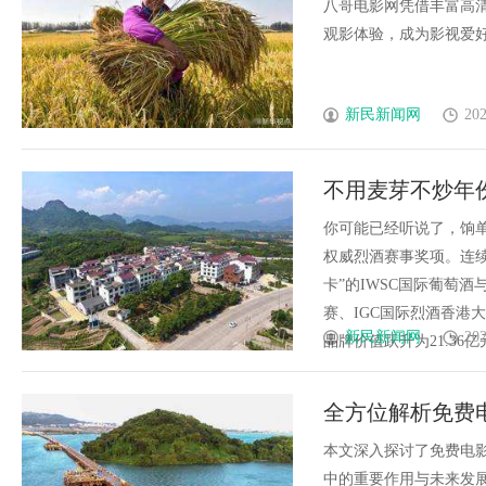
合
八哥电影网凭借丰富高
观影体验，成为影视爱好者首
新民新闻网
202
不用麦芽不炒年
对了什么？
你可能已经听说了，饷
权威烈酒赛事奖项。连
卡”的IWSC国际葡萄
赛、IGC国际烈酒香港大
新民新闻网
202
品牌价值跃升为21.36亿元
全方位解析免费
本文深入探讨了免费电
中的重要作用与未来发展方向