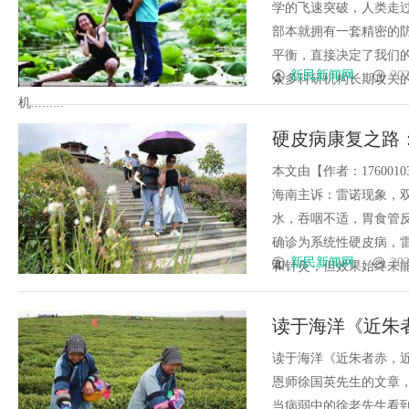
学的飞速突破，人类走
部本就拥有一套精密的
平衡，直接决定了我们
新民新闻网
202
众多科研机构长期攻关
机.........
硬皮病康复之路
本文由【作者：17600
海南主诉：雷诺现象，
水，吞咽不适，胃食管
确诊为系统性硬皮病，
新民新闻网
202
和针灸，但效果始终未能满
读于海洋《近朱
读于海洋《近朱者赤，
恩师徐国英先生的文章
当病弱中的徐老先生看