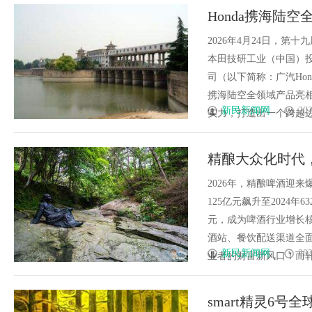
Honda携海陆
2026年4月24日，
本田技研工业（中国）投
司（以下简称：广汽Hon
携海陆空全领域产品亮相
新民新闻网
202
实力，打造出一个跨越边界、直
精酿大众化时代
2026年，精酿啤酒迎
125亿元飙升至2024年6
元，成为啤酒行业增长
酒站、餐饮配送渠道全
新民新闻网
202
业者的财富新风口！而轩博精酿
smart精灵6