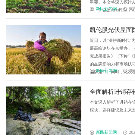
重要。本文将深入探讨A
新民新闻网
202
一、什么是ArasPLM？ArasP
凯伦股光伏屋面
近日，以“深耕新时代”为
展高峰论坛在京举办，《2
究成果报告》（下称“《
的品牌影响力和市场认可
新民新闻网
202
品牌第二。同时，此次在光伏
全面解析进销存
本文深入解析了进销存
模块、选择建议及未来发展
新民新闻网
202