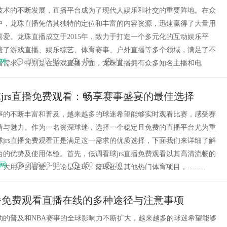
技术的不断发展，直播平台成为了现代人娱乐和社交的重要阵地。在众
中，龙珠直播凭借其独特的定位和丰富的内容资源，迅速赢得了大量用
喜爱。龙珠直播成立于2015年，致力于打造一个多元化的互动娱乐平
盖了游戏直播、娱乐综艺、体育赛事、户外直播等多个领域，满足了不
网
2026-03-03
450
10
看需求。特别是在游戏直播方面，龙珠直播拥有众多知名主播和电
jrs直播免费观看：畅享赛事盛宴的最佳选择
事的不断丰富和普及，越来越多的球迷希望能够实时观看比赛，感受赛
情与魅力。作为一名资深球迷，选择一个稳定且免费的直播平台尤为重
球jrs直播免费观看正是满足这一需求的优质选择，下面我们来详细了解
台的优势及使用体验。首先，低调看球jrs直播免费观看以其高清流畅的
网
2026-03-03
450
10
大用户的喜爱。无论是足球、篮球还是其他热门体育项目，.........
播免费观看直播在线的多种途径与注意事项
动的普及和NBA赛事的全球影响力不断扩大，越来越多的球迷希望能够