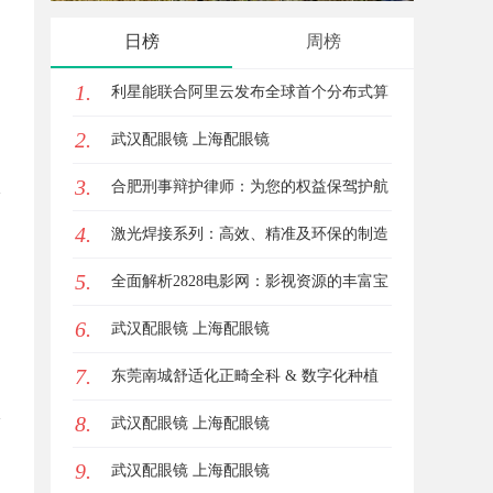
日榜
周榜
1.
利星能联合阿里云发布全球首个分布式算
2.
电协同解决方案
武汉配眼镜 上海配眼镜
3.
合肥刑事辩护律师：为您的权益保驾护航
4.
激光焊接系列：高效、精准及环保的制造
5.
解决方案
全面解析2828电影网：影视资源的丰富宝
6.
库及其使用指南
武汉配眼镜 上海配眼镜
7.
东莞南城舒适化正畸全科 & 数字化种植
8.
诊疗专业指南
武汉配眼镜 上海配眼镜
9.
武汉配眼镜 上海配眼镜