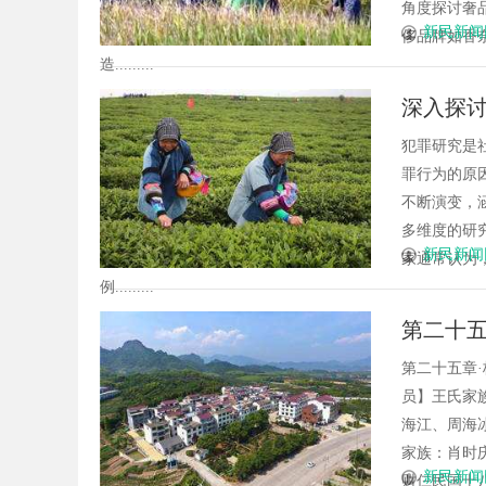
角度探讨奢
新民新闻
侈品牌如香
造.........
深入探
犯罪研究是
罪行为的原
不断演变，
多维度的研
新民新闻
家通常认为
例.........
第二十五
庆、王宗
第二十五章
员】王氏家
海江、周海
家族：肖时
新民新闻
财仨民国十