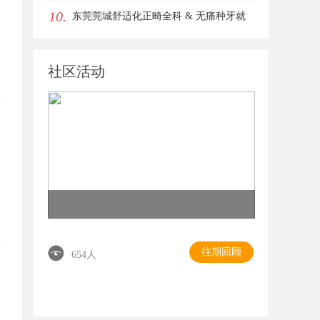
10.
东莞莞城舒适化正畸全科 & 无痛种牙就
诊避坑攻略
社区活动
往期回顾
654人