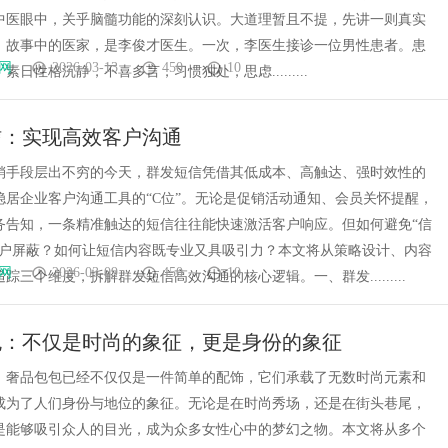
中医眼中，关乎脑髓功能的深刻认识。大道理暂且不提，先讲一则真实
。故事中的医家，是李俊才医生。一次，李医生接诊一位男性患者。患
网
2026-03-13
450
10
素日性格沉静，不喜多言，习惯独处，思虑.........
信：实现高效客户沟通
销手段层出不穷的今天，群发短信凭借其低成本、高触达、强时效性的
稳居企业客户沟通工具的“C位”。无论是促销活动通知、会员关怀提醒，
务告知，一条精准触达的短信往往能快速激活客户响应。但如何避免“信
客户屏蔽？如何让短信内容既专业又具吸引力？本文将从策略设计、内容
网
2026-03-09
450
10
踪三个维度，拆解群发短信高效沟通的核心逻辑。一、群发.........
包：不仅是时尚的象征，更是身份的象征
，奢品包包已经不仅仅是一件简单的配饰，它们承载了无数时尚元素和
成为了人们身份与地位的象征。无论是在时尚秀场，还是在街头巷尾，
是能够吸引众人的目光，成为众多女性心中的梦幻之物。本文将从多个