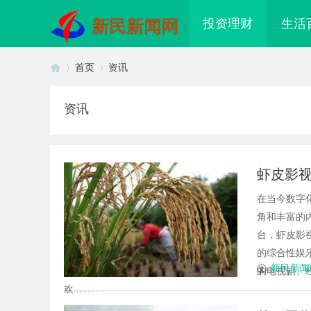
投资理财
生活
新民新闻网
首页
资讯
资讯
首
›
›
虾皮影
在当今数字
角和丰富的
台，虾皮影
的综合性娱
页
新民新闻
的电视剧、
欢.........
云影视：引领影视娱乐新时代的先
2026年轻卡回本能