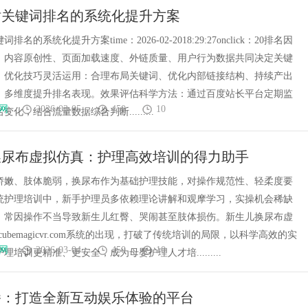
站关键词排名的系统化提升方案
名的系统化提升方案time：2026-02-2018:29:27onclick：20排名因
：内容原创性、页面加载速度、外链质量、用户行为数据共同决定关键
。优化技巧灵活运用：合理布局关键词、优化内部链接结构、持续产出
，多维度提升排名表现。效果评估科学方法：通过百度站长平台定期监
网
2026-03-05
450
10
化，结合流量数据综合判断.........
换尿布虚拟仿真：护理高效培训的得力助手
娇嫩、肢体脆弱，换尿布作为基础护理技能，对操作规范性、轻柔度要
统护理培训中，新手护理员多依赖理论讲解和观摩学习，实操机会稀缺
，常因操作不当导致新生儿红臀、哭闹甚至肢体损伤。新生儿换尿布虚
cubemagicvr.com系统的出现，打破了传统培训的局限，以科学高效的实
网
2026-03-04
450
10
理培训更精准、更安全，成为母婴护理人才培.........
播：打造全新互动娱乐体验的平台