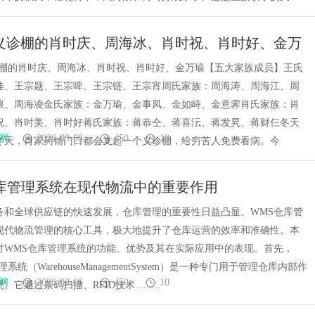
义诊棚的肖时庆、周海冰、肖时祝、肖时好、金万
小说:五族灯Ⅰ】
诊棚的肖时庆、周海冰、肖时祝、肖时好、金万瑜【五大家族成员】王氏
佳、王宗题、王宗啤、王宗链、王宗宵周氏家族：周海涛、周海江、周
浪、周海凌金氏家族：金万瑜、金事凤、金如峙、金意霁肖氏家族：肖
祝、肖时美、肖时好蒋氏家族：蒋恭仝、蒋喜沄、蒋发旯、蒋财仨冬天
网
2026-03-08
450
10
冬天，肖家药铺门口都会支起一个义诊棚，给穷苦人免费看病。今
库管理系统在现代物流中的重要作用
务和全球供应链的快速发展，仓库管理的重要性日益凸显。WMS仓库管
现代物流管理的核心工具，极大地提升了仓库运营的效率和准确性。本
讨WMS仓库管理系统的功能、优势及其在实际应用中的表现。首先，
系统（WarehouseManagementSystem）是一种专门用于管理仓库内部作
网
2026-03-06
450
10
它通过条码扫描、RFID技术.........