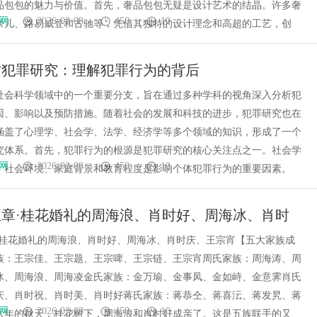
品包包的魅力与价值。首先，奢品包包无疑是设计艺术的结晶。许多奢
网
2026-03-08
450
10
奈儿、路易威登和古驰等，凭借其独特的设计理念和高超的工艺，创
讨犯罪研究：理解犯罪行为的背后
社会科学领域中的一个重要分支，旨在通过多种学科的视角深入分析犯
因、影响以及预防措施。随着社会的发展和科技的进步，犯罪研究也在
涵盖了心理学、社会学、法学、经济学等多个领域的知识，形成了一个
究体系。首先，犯罪行为的根源是犯罪研究的核心关注点之一。社会学
网
2026-03-08
450
10
，社会环境、家庭背景和教育程度是影响个体犯罪行为的重要因素。
章·桂花婚礼的周海浪、肖时好、周海冰、肖时
宵【民国小说:五族灯Ⅰ】
·桂花婚礼的周海浪、肖时好、周海冰、肖时庆、王宗宵【五大家族成
族：王宗佳、王宗题、王宗啤、王宗链、王宗宵周氏家族：周海涛、周
冰、周海浪、周海凌金氏家族：金万瑜、金事凤、金如峙、金意霁肖氏
庆、肖时祝、肖时美、肖时好蒋氏家族：蒋恭仝、蒋喜沄、蒋发旯、蒋
网
2026-03-08
450
10
八年的秋天，桂花树下，周海浪和肖时好成亲了。这是五族联手的又