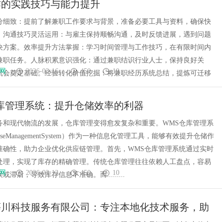
作的实践技巧与能力提升
潜力车型介绍
分细致：提前了解兼职工作要求与背景，准备必要工具与资料，确保快
。沟通技巧灵活运用：与雇主保持顺畅沟通，及时反馈进展，遇到问题
决方案。效率提升方法掌握：学习时间管理与工作技巧，在有限时间内
兼职任务。人脉积累意识强化：通过兼职结识行业人士，保持良好关
网
2026-03-16
450
10
机会奠定基础。经验转化价值挖掘：将兼职经历系统总结，提炼可迁移
库管理系统：提升仓储效率的利器
务和现代物流的发展，仓库管理变得愈发复杂和重要。WMS仓库管理系
ouseManagementSystem）作为一种信息化管理工具，能够有效提升仓储作
准确性，助力企业优化供应链管理。首先，WMS仓库管理系统通过实时
处理，实现了库存的精确管理。传统仓库管理往往依赖人工盘点，容易
网
2026-03-13
450
10
滞后，导致库存信息不准确。而.........
慕川科技服务有限公司：专注本地化技术服务，助