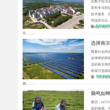
力企业
在数字经济
度和专业的
技术服务、
用场景结合
新民新闻
制化的系统
升.........
选择南
随着社会的
业律师的帮
适的南京律
将探讨选择
新民新闻
市，经济发
婚.........
脑鸣如蝉
路，屡
微信：tst5
发的难题。