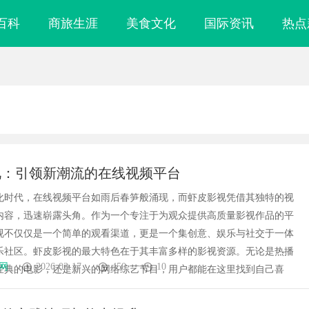
百科
商旅生涯
美食文化
国际资讯
热点
视：引领新潮流的在线视频平台
化时代，在线视频平台如雨后春笋般涌现，而虾皮影视凭借其独特的视
内容，迅速崭露头角。作为一个专注于为观众提供高质量影视作品的平
视不仅仅是一个简单的观看渠道，更是一个集创意、娱乐与社交于一体
乐社区。虾皮影视的最大特色在于其丰富多样的影视资源。无论是热播
网
2026-03-17
450
10
经典的电影，还是新兴的网络综艺节目，用户都能在这里找到自己喜
力解析：奥铃青春
商标购买：即买即用，规避侵权风险