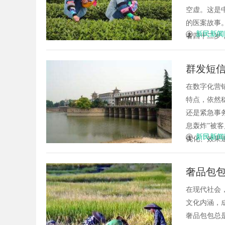
空虚。这是
的医案故事
新民新闻
者四十二岁，
群发短
在数字化营
特点，依然
还是紧急事
息轰炸”被
新民新闻
优化、效果追
奢品包
在现代社会
文化内涵，
奢品包包总