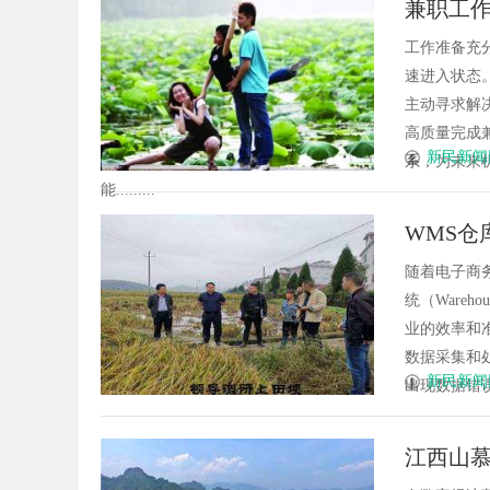
兼职工
力量
版回本关键因素与高
工作准备充
速进入状态
主动寻求解
高质量完成
新民新闻
系，为未来
能.........
WMS仓
随着电子商
统（Wareh
业的效率和
数据采集和
新民新闻
出现数据错误或
江西山