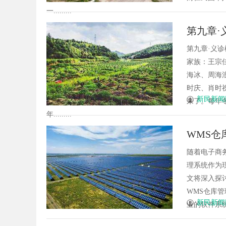
一.........
第九章·
瑜【民国
第九章·义
家族：王宗
海冰、周海
时庆、肖时
新民新闻
来了。每年
年.........
WMS仓
随着电子商
理系统作为
文将深入探
WMS仓库管理
新民新闻
业的软件系统。