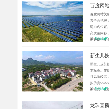
百度网
百度网站关键词排
素全面把握
词排名位置
高质量内容
新民新闻
测关键词排名变
新生儿
新生儿皮肤
求极高。传
且风险较高
拟仿真www.
新民新闻
训模式，让护
龙珠直