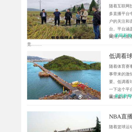
随着互联网
多直播平台
户的关注和
台。平台涵
新民新闻
同用户的观
竞.........
低调看球
随着体育赛
事带来的激
要。低调看
一下这个平
新民新闻
画质赢得了广
NBA直
随着篮球运