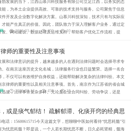
数字化转型
蓬勃发展的当下，江西山慕川科技服务有限公司立足江西，以务实的态
技能，为本土企业提供高效、可靠的技术支持与服务。公司聚焦于信息
软件开发及企业数字化解决方案。山慕川科技深知，技术只有与实际应
，才能产生真正的价值。因此，团队致力于深入理解客户业务，通过定
网
2026-03-13
450
10
开发、网站建设、数据处理及运维支持，帮助客户优化工作流程，提
京律师的重要性及注意事项
发展和法律意识的提升，越来越多的人在遇到法律问题时会选择寻求专
助。在南京这座历史文化名城，法律服务行业也日益繁荣。选择一名合
师，不仅可以有效维护自身权益，还能帮助解决复杂的法律纠纷。本文
南京律师的重要性以及相关注意事项。首先，南京作为江苏省的省会城
网
2026-03-13
450
10
展迅速，法律事务复杂多样。无论是企业合同纠纷、劳动争议，还是
，或是痰气郁结！ 疏解郁滞、化痰开窍的经典思
试不爽
156电话：15600615715今天这篇文字，想聊聊中医如何看待“忧思耗髓”引
何为忧思耗髓？即是说，一个人若长期忧思不断，日久必耗肾精，髓海