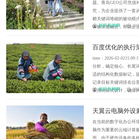
题。青岛GEO公司凭借对生成引
究，为企业提供了一套从
赖关键词堆砌的被动模
新民新闻网
202
体验深度融合，帮助企业在搜
百度优化的执行
time：2026-02-02
分析，确定核心、长尾
适的结构化数据标记，
记录目标关键词排名位
新民新闻网
202
采用响应式设计，确保网站在
天翼云电脑外设
在当前的数字化办公环
脑作为重要的云端计算
而，由于硬件设备的多