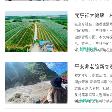
元亨祥大健康：
在当今社会，随着生活水
们的视野。元亨祥作为
健康管理方面。本文将
活。首先，元亨祥中的“
新民新闻网
202
方式。现代医学虽然在急性
平安养老险新春
岁末年初，寒意正浓，温
同步开展“新春送温暖”
志愿者深入乡村、社区
及特需家庭送去慰问物
新民新闻网
202
陕西富平县太白村，平安养