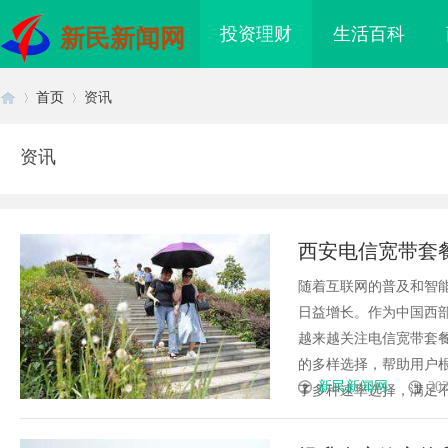
投资理财
生活百科
新民新闻网
首页
资讯
资讯
首
›
›
西安电信宽带套
随着互联网的普及和智
日益增长。作为中国西
越来越关注电信宽带套
的多样选择，帮助用户
页
新民新闻网
202
了多种速率选择，满足不同用
海配眼镜
合肥刑事辩护律师：为您的权益