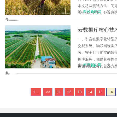
本文将从测试方法、问
新民新闻网
202
容性优化方案。外设兼
多.........
云数据库核心技
转型基石？
一、引言在数字化转型
交易系统、物联网设备
效、安全且可扩展的数
据库服务，凭借其弹性
新民新闻网
202
据驱动型业务的首选方案
复.........
1...
<<
11
12
13
14
15
16