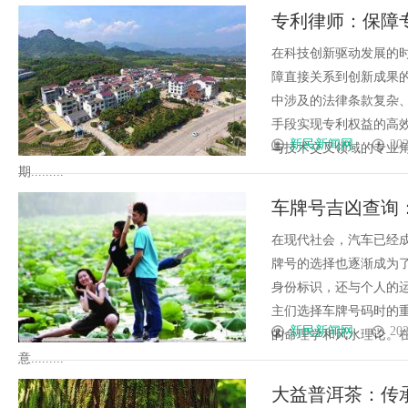
专利律师：保障
在科技创新驱动发展的
障直接关系到创新成果
中涉及的法律条款复杂
手段实现专利权益的高
新民新闻网
202
与技术交叉领域的专业
期.........
车牌号吉凶查询
在现代社会，汽车已经
牌号的选择也逐渐成为
身份标识，还与个人的
主们选择车牌号码时的
新民新闻网
202
的命理学和风水理论。
意.........
大益普洱茶：传