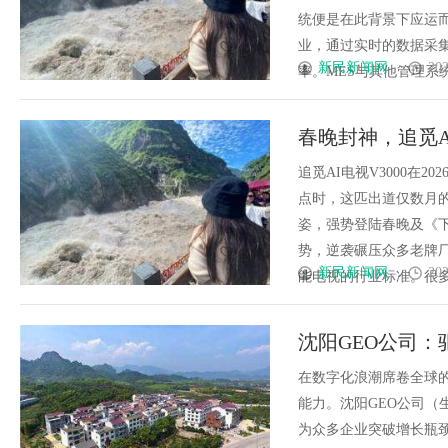
统便是在此背景下应运
业，通过实时的数据采
新民新闻网
202
率。MES与其他管理系统的
春晚封神，追觅A
局
追觅AI电视V3000在
点时，这匹出道仅数月的
姿，强势登陆春晚及《
势，逆袭碾压众多老牌
新民新闻网
202
能电视的行业标准。很多人疑
沈阳GEO公司：
在数字化浪潮席卷全球
能力。沈阳GEO公司
为众多企业突破增长瓶