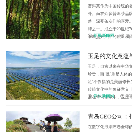
普洱茶作为中国传统的
外。而在众多普洱茶品
楚，深受茶友们的喜爱
牌之一。成立于20世纪
新民新闻网
202
不断提升产品的质量和口感
玉足的文化意蕴
玉足，自古以来在中华文
珍贵，而‘足’则是人体
足’不仅指的是美丽修
传统文化中的象征意义十
新民新闻网
202
是在诗词歌赋中，玉足常被
青岛GEO公司：
在数字化浪潮席卷全球