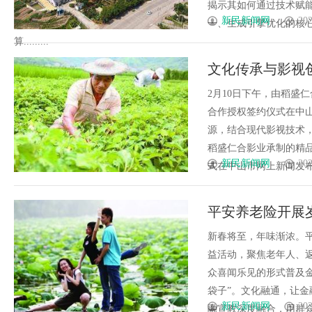
揭示其如何通过技术赋
新民新闻网
202
一、生成引擎优化的核
算.........
文化传承与影视
中山圆满举行
2月10日下午，由稻盛
合作授权签约仪式在中
源，结合现代影视技术，
稻盛仁合影业承制的精
新民新闻网
202
式在中山市网上新闻发布厅
平安养老险开展
新春将至，年味渐浓。
益活动，聚焦老年人、
众喜闻乐见的形式普及
袋子”。文化融通，让金
新民新闻网
202
融宣教深度融合，用群众喜