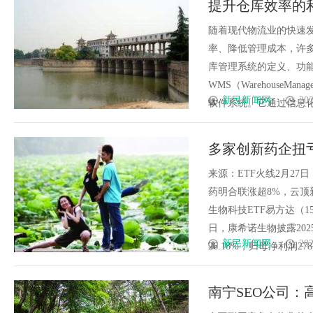
提升仓库效率的
护航
随着现代物流业的快速
率、降低管理成本，许多
库管理系统的定义、功
WMS（WarehouseM
新民新闻网
202
软件系统。它通过信息化手段
多家创新药企扭
生物科技ETF易方
来源：ETF火线2月27
药明合联涨超8%，云顶
生物科技ETF易方达（1
日，康希诺生物披露202
新民新闻网
202
26.18%，归母净利润2787...
南宁SEO公司：