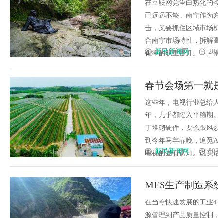
在互联网竞争白热化的
已远远不够。南宁作为
击，又要抓住区域市场机
合南宁市场特性，拆解高
新民新闻网
202
化率的双重提升。一、南宁S
春节会场第一就是
春节爆款
这些年，电视行业总给人
年，几乎都陷入平稳期
于堆砌硬件，要么跟风
到今年马年春晚，追觅A
新民新闻网
202
电视的固有认知。说实话，
MES生产制造
在当今快速发展的工业4
源管理到产品质量控制